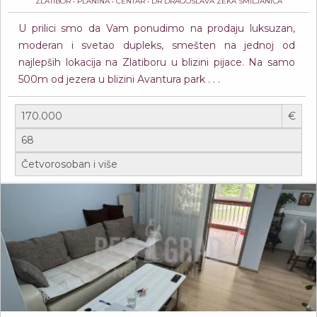
ZLATIBOR • PLANINA • CENTAR • DR DRAGOSLAVA ZEKA SMILJANIĆA
U prilici smo da Vam ponudimo na prodaju luksuzan,
moderan i svetao dupleks, smešten na jednoj od
najlepših lokacija na Zlatiboru u blizini pijace. Na samo
500m od jezera u blizini Avantura park . . .
€