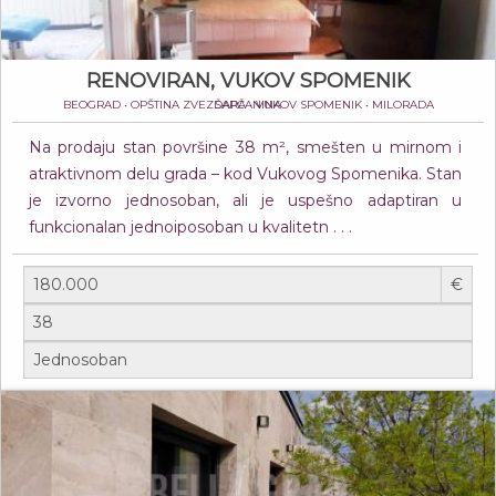
RENOVIRAN, VUKOV SPOMENIK
BEOGRAD • OPŠTINA ZVEZDARA • VUKOV SPOMENIK • MILORADA ŠAPČANINA
Na prodaju stan površine 38 m², smešten u mirnom i
atraktivnom delu grada – kod Vukovog Spomenika. Stan
je izvorno jednosoban, ali je uspešno adaptiran u
funkcionalan jednoiposoban u kvalitetn . . .
€