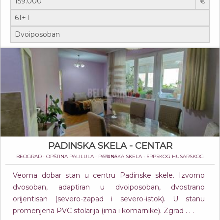
€
PADINSKA SKELA - CENTAR
BEOGRAD • OPŠTINA PALILULA • PADINSKA SKELA • SRPSKOG HUSARSKOG PUKA
Veoma dobar stan u centru Padinske skele. Izvorno
dvosoban, adaptiran u dvoiposoban, dvostrano
orijentisan (severo-zapad i severo-istok). U stanu
promenjena PVC stolarija (ima i komarnike). Zgrad . . .