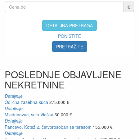
€
DETALJNA PRETRAGA
PONIŠTITE
PRETRAŽITE
POSLEDNJE OBJAVLJENE
NEKRETNINE
Detaljnije
Odlična zasebna kuća
275.000 €
Detaljnije
Mladenovac, selo Vlaška
60.000 €
Detaljnije
Pančevo, Kotež 2, četvorosoban sa terasom
155.000 €
Detaljnije