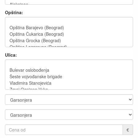
Opština:
Ulica:
€