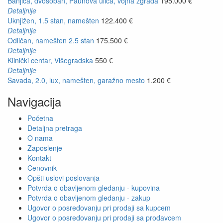
Banjica, dvosoban, Paunova ulica, vojna zgrada
195.000 €
Detaljnije
Uknjižen, 1.5 stan, namešten
122.400 €
Detaljnije
Odličan, namešten 2.5 stan
175.500 €
Detaljnije
Klinički centar, Višegradska
550 €
Detaljnije
Savada, 2.0, lux, namešten, garažno mesto
1.200 €
Navigacija
Početna
Detaljna pretraga
O nama
Zaposlenje
Kontakt
Cenovnik
Opšti uslovi poslovanja
Potvrda o obavljenom gledanju - kupovina
Potvrda o obavljenom gledanju - zakup
Ugovor o posredovanju pri prodaji sa kupcem
Ugovor o posredovanju pri prodaji sa prodavcem