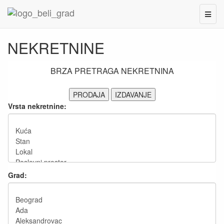
BELI GRAD
Toggl
naviga
NEKRETNINE
BRZA PRETRAGA NEKRETNINA
PRODAJA
IZDAVANJE
Vrsta nekretnine:
Grad: