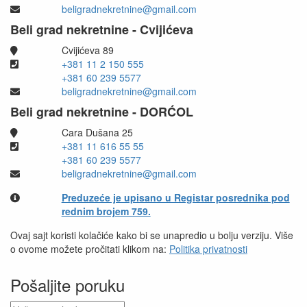
beligradnekretnine@gmail.com
Beli grad nekretnine - Cvijićeva
Cvijićeva 89
+381 11 2 150 555
+381 60 239 5577
beligradnekretnine@gmail.com
Beli grad nekretnine - DORĆOL
Cara Dušana 25
+381 11 616 55 55
+381 60 239 5577
beligradnekretnine@gmail.com
Preduzeće je upisano u Registar posrednika pod
rednim brojem 759.
Ovaj sajt koristi kolačiće kako bi se unapredio u bolju verziju. Više
o ovome možete pročitati klikom na:
Politika privatnosti
Pošaljite poruku