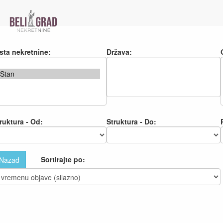
sta nekretnine:
Država:
ruktura - Od:
Struktura - Do:
Sortirajte po:
Nazad