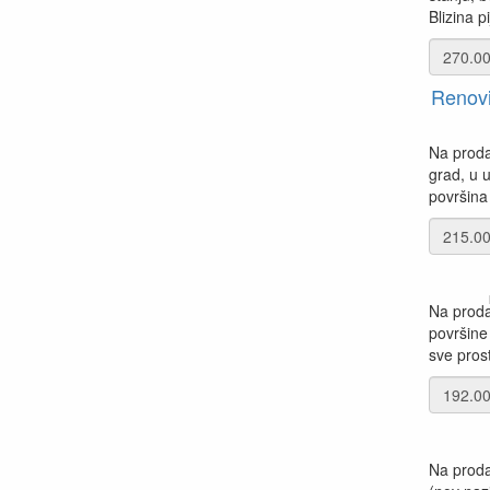
Blizina p
Renovir
Na prodaj
grad, u 
površina 
Na proda
površine
sve prost
Na proda