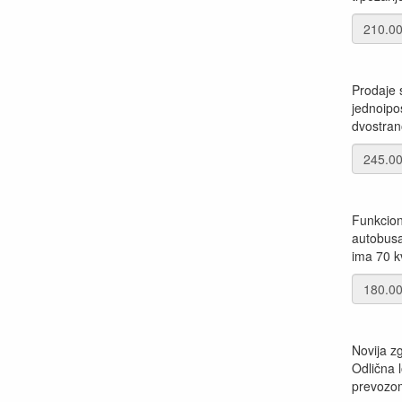
Prodaje 
jednoipo
dvostrano
Funkcion
autobusa
ima 70 k
Novija z
Odlična 
prevozom 