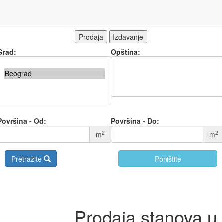
Prodaja
Izdavanje
Grad:
Opština:
Površina - Od:
Površina - Do:
2
2
m
m
Pretražite
Poništite
Prodaja stanova u