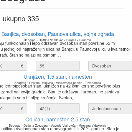
od ukupno 335
Banjica, dvosoban, Paunova ulica, vojna zgrada
Beograd • Opština Voždovac • Banjica • Paunova
ju funkcionalan i lepo održavan dvosoban stan površine 55 m²,
 jednoj od najtraženijih ulica na Banjici, u Paunovoj ulici, u kvalitetnoj
radi. Stan se nalazi na osmom . . .
€
Uknjižen, 1.5 stan, namešten
Beograd • Opština Rakovica • Vidikovačka padina • Prvoboraca
se jednoiposoban stan, uknjižen na 42 kvm korisne površine plus
u zgradi najnovije gradnje. Stan je održavan i uredan, ne zahteva
laganja sem hitnijeg krečenja. Svetao, . . .
€
Odličan, namešten 2.5 stan
Beograd • Opština Zvezdara • Vojvode Vlahovića • Milovana Vidakovića
 odličan dvoiposoban stan u novogradnji iz 2021 godine. Stan je