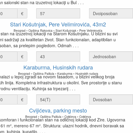
n salonski stan na izuzetnoj lokaciji u Bul . . .
€
Stari Košutnjak, Pere Velimirovića, 43m2
Beograd • Opština Rakovica • Stari Košutnjak • Pere Velimirovića
stan na izuzetnoj lokaciji na Starom Košutnjaku. U blizini su svi
 sadržaji za kvalitetan život. Stan funkcionalan, adaptibilan u
soban, sa prelepim pogledom. Odmah . . .
€
Karaburma, Husinskih rudara
Beograd • Opština Palilula • Karaburma • Husinskih rudara
alazi u lepoj zgradi sa novom fasadom, u blizini velikog broja
h linija. Kompletna infrastruktura u okolini. Sve prostorije u stanu
rodnu ventilaciju. Kuhinja sa trpezarij . . .
€
Cvijićeva, parking mesto
Beograd • Opština Palilula • Cvijićeva • Cvijićeva
komforan i funkcionalan stan na odličnoj lokaciji kod Zire. Ugovorna
 61 m², mereno 67 m². Struktura: ulazni hodnik, dnevni boravak sa
om, kuhinja, kupatilo, . . .