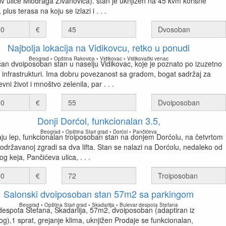
iv ulice Miodraga Živanovića). stan je uknjižen na 45 kvm korisne
 plus terasa na koju se izlazi i . . .
€
Najbolja lokacija na Vidikovcu, retko u ponudi
Beograd • Opština Rakovica • Vidikovac • Vidikovački venac
čan dvoiposoban stan u naselju Vidikovac, koje je poznato po izuzetno
 infrastrukturi. Ima dobru povezanost sa gradom, bogat sadržaj za
ni život i mnoštvo zelenila, par . . .
€
Donji Dorćol, funkcionalan 3.5,
Beograd • Opština Stari grad • Dorćol • Pančićeva
ju lep, funkcionalan troiposoban stan na donjem Dorćolu, na četvrtom
 održavanoj zgradi sa dva lifta. Stan se nalazi na Dorćolu, nedaleko od
 keja, Pančićeva ulica, . . .
€
Salonski dvoiposoban stan 57m2 sa parkingom
Beograd • Opština Stari grad • Skadarlija • Bulevar despota Stefana
despota Stefana, Skadarlija, 57m2, dvoiposoban (adaptiran iz
g),1 sprat, grejanje klima, uknjižen Prodaje se funkcionalan,