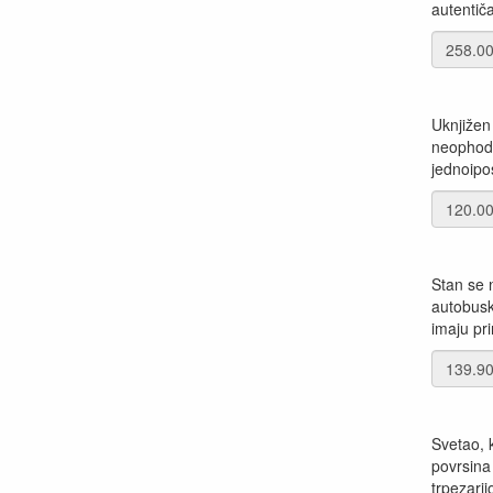
autentiča
Uknjižen 
neophodni
jednoipo
Stan se n
autobuski
imaju pri
Svetao, 
povrsina
trpezarij