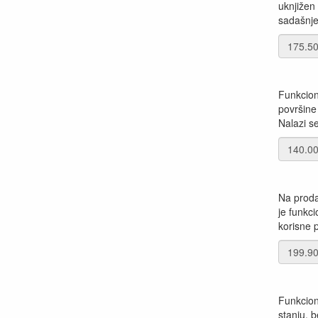
uknjižen
sadašnje
Funkcion
površine
Nalazi se
Na proda
je funkc
korisne p
Funkcion
stanju, b