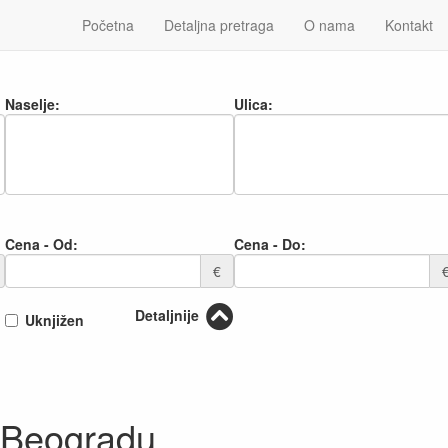
Početna
Detaljna pretraga
O nama
Kontakt
Naselje:
Ulica:
Cena - Od:
Cena - Do:
€
Detaljnije
Uknjižen
 Beogradu