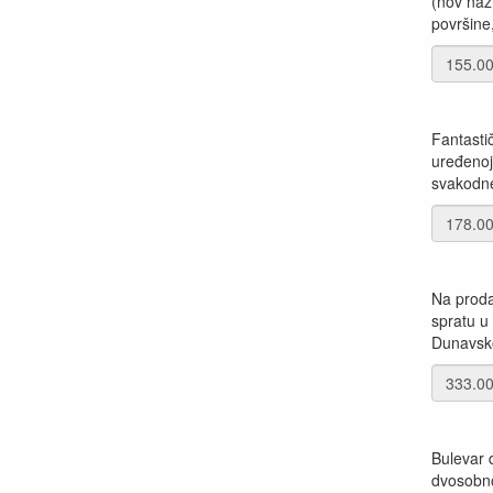
(nov naz
površine,
Fantasti
uređenoj
svakodnev
Na proda
spratu u
Dunavskog
Bulevar 
dvosobno