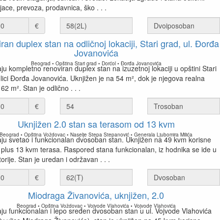
ijace, prevoza, prodavnica, ško . . .
€
an duplex stan na odličnoj lokaciji, Stari grad, ul. Đorđa
Jovanovića
Beograd • Opština Stari grad • Dorćol • Đorđa Jovanovića
u kompletno renoviran duplex stan na izuzetnoj lokaciji u opštini Stari
ulici Đorđa Jovanovića. Uknjižen je na 54 m², dok je njegova realna
62 m². Stan je odlično . . .
€
Uknjižen 2.0 stan sa terasom od 13 kvm
Beograd • Opština Voždovac • Naselje Stepa Stepanović • Generala Ljubomira Milića
ju svetao i funkcionalan dvosoban stan. Uknjižen na 49 kvm korisne
 plus 13 kvm terasa. Raspored stana funkcionalan, iz hodnika se ide u
orije. Stan je uredan i održavan . . .
€
Miodraga Živanovića, uknjižen, 2.0
Beograd • Opština Voždovac • Vojvode Vlahovića • Vojvode Vlahovića
ju funkcionalan i lepo sređen dvosoban stan u ul. Vojvode Vlahovića