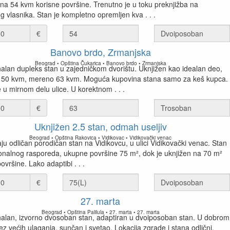
 na 54 kvm korisne površine. Trenutno je u toku preknjižba na
g vlasnika. Stan je kompletno opremljen kva . . .
€
Banovo brdo, Zrmanjska
Beograd • Opština Čukarica • Banovo brdo • Zrmanjska
alan dupleks stan u zajedničkom dvorištu. Uknjižen kao idealan deo,
 50 kvm, mereno 63 kvm. Moguća kupovina stana samo za keš kupca.
 u mirnom delu ulice. U korektnom . . .
€
Uknjižen 2.5 stan, odmah useljiv
Beograd • Opština Rakovica • Vidikovac • Vidikovački venac
ju odličan porodičan stan na Vidikovcu, u ulici Vidikovački venac. Stan
ionalnog rasporeda, ukupne površine 75 m², dok je uknjižen na 70 m²
ovršine. Lako adaptibi . . .
€
27. marta
Beograd • Opština Palilula • 27. marta • 27. marta
alan, izvorno dvosoban stan, adaptiran u dvoiposoban stan. U dobrom
ez većih ulaganja, sunčan i svetao. Lokacija zgrade i stana odlični.