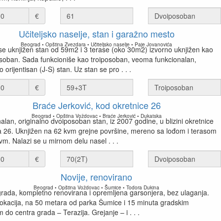
€
Učiteljsko naselje, stan i garažno mesto
Beograd • Opština Zvezdara • Učiteljsko naselje • Paje Jovanovića
se uknjižen stan od 59m2 i 3 terase (oko 30m2) izvorno uknjižen kao
soban. Sada funkcioniše kao troiposoban, veoma funkcionalan,
 orijentisan (J-S) stan. Uz stan se pro . . .
€
Braće Jerković, kod okretnice 26
Beograd • Opština Voždovac • Braće Jerković • Dukatska
alan, originalno dvoiposoban stan, iz 2007 godine, u blizini okretnice
 26. Uknjižen na 62 kvm grejne površine, mereno sa lođom i terasom
vm. Nalazi se u mirnom delu nasel . . .
€
Novije, renovirano
Beograd • Opština Voždovac • Šumice • Todora Dukina
grada, kompletno renovirana i opremljena garsonjera, bez ulaganja.
lokacija, na 50 metara od parka Šumice i 15 minuta gradskim
do centra grada – Terazija. Grejanje – i . . .