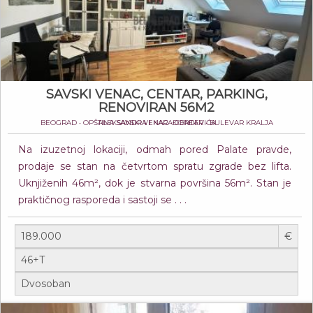
SAVSKI VENAC, CENTAR, PARKING,
RENOVIRAN 56M2
BEOGRAD • OPŠTINA SAVSKI VENAC • CENTAR • BULEVAR KRALJA ALEKSANDRA I KARAĐORĐEVIĆA
Na izuzetnoj lokaciji, odmah pored Palate pravde,
prodaje se stan na četvrtom spratu zgrade bez lifta.
Uknjiženih 46m², dok je stvarna površina 56m². Stan je
praktičnog rasporeda i sastoji se . . .
€