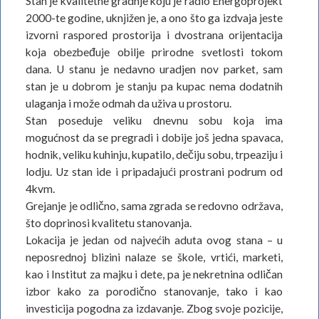
Stan je kvalitetne gradnje koju je radio Energoprojekt
2000-te godine, uknjižen je, a ono što ga izdvaja jeste
izvorni raspored prostorija i dvostrana orijentacija
koja obezbeđuje obilje prirodne svetlosti tokom
dana. U stanu je nedavno uradjen nov parket, sam
stan je u dobrom je stanju pa kupac nema dodatnih
ulaganja i može odmah da uživa u prostoru.
Stan poseduje veliku dnevnu sobu koja ima
mogućnost da se pregradi i dobije još jedna spavaca,
hodnik, veliku kuhinju, kupatilo, dečiju sobu, trpeaziju i
lodju. Uz stan ide i pripadajući prostrani podrum od
4kvm.
Grejanje je odlično, sama zgrada se redovno održava,
što doprinosi kvalitetu stanovanja.
Lokacija je jedan od najvećih aduta ovog stana – u
neposrednoj blizini nalaze se škole, vrtići, marketi,
kao i Institut za majku i dete, pa je nekretnina odličan
izbor kako za porodično stanovanje, tako i kao
investicija pogodna za izdavanje. Zbog svoje pozicije,