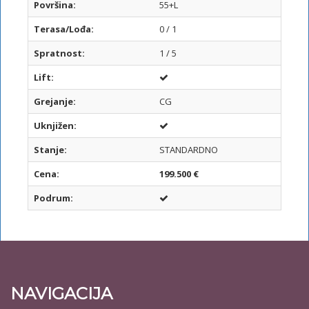
Površina:
55+L
Terasa/Lođa:
0 / 1
Spratnost:
1 / 5
Lift:
Grejanje:
CG
Uknjižen:
Stanje:
STANDARDNO
Cena:
199.500 €
Podrum:
NAVIGACIJA