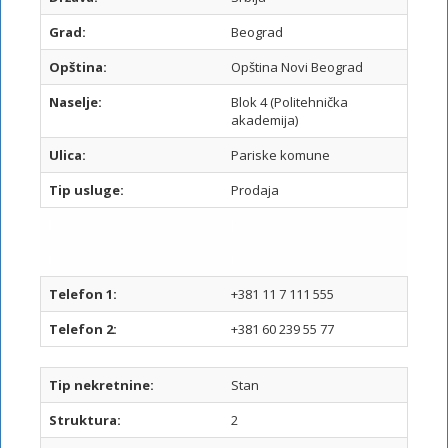
Grad:
Beograd
Opština:
Opština Novi Beograd
Naselje:
Blok 4 (Politehnička
akademija)
Ulica:
Pariske komune
Tip usluge:
Prodaja
I
I
I
I
Telefon 1:
+381 11 7 111 555
Telefon 2:
+381 60 239 55 77
Tip nekretnine:
Stan
Struktura:
2