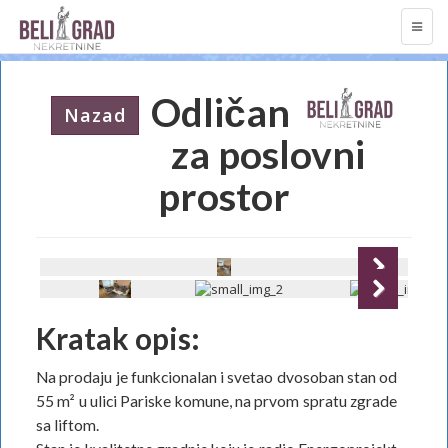
TOGG
NAVI
Odličan
Nazad
za poslovni
prostor
Next
Next
Kratak opis:
Na prodaju je funkcionalan i svetao dvosoban stan od
55 m² u ulici Pariske komune, na prvom spratu zgrade
sa liftom.