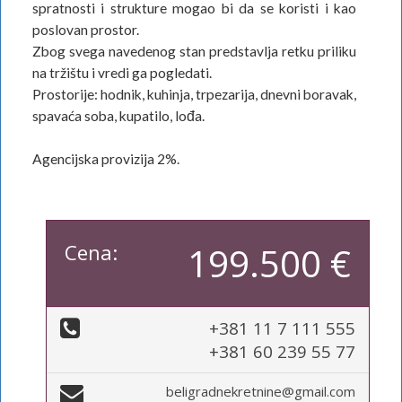
spratnosti i strukture mogao bi da se koristi i kao
poslovan prostor.
Zbog svega navedenog stan predstavlja retku priliku
na tržištu i vredi ga pogledati.
Prostorije: hodnik, kuhinja, trpezarija, dnevni boravak,
spavaća soba, kupatilo, lođa.
Agencijska provizija 2%.
Cena:
199.500 €
+381 11 7 111 555
+381 60 239 55 77
beligradnekretnine@gmail.com