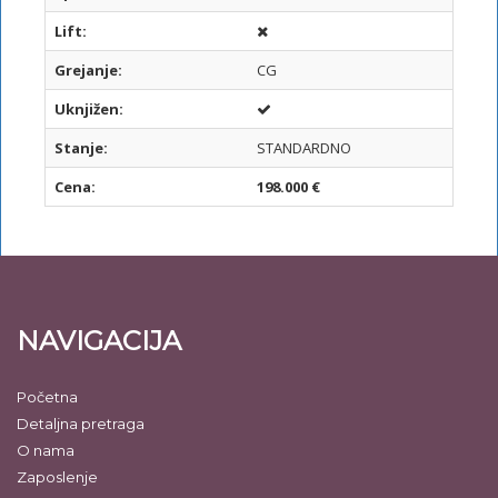
Lift:
Grejanje:
CG
Uknjižen:
Stanje:
STANDARDNO
Cena:
198.000 €
NAVIGACIJA
Početna
Detaljna pretraga
O nama
Zaposlenje