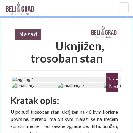
TOGG
NAVI
Nazad
Uknjižen,
trosoban stan
Next
Next
Kratak opis:
U ponudi trosoban stan, uknjižen na 46 kvm korisne
površine, mereno ima 68 kvm. Nalazi se na trećem
spratu uredne i održavane zgrade bez lifta. Sunčan,