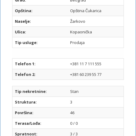
Grad:
Beograd
Opština:
Opština Čukarica
Naselje:
Žarkovo
Ulica:
Kopaonička
Tip usluge:
Prodaja
I
I
Telefon 1:
+381 11 7 111 555
Telefon 2:
+381 60 239 55 77
Tip nekretnine:
Stan
Struktura:
3
Površina:
46
Terasa/Lođa:
0 / 0
Spratnost:
3 / 3