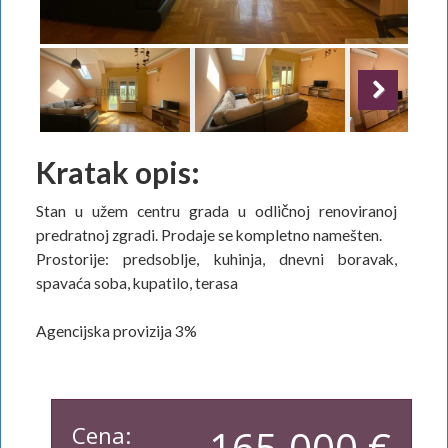
Next
Kratak opis:
Stan u užem centru grada u odličnoj renoviranoj
predratnoj zgradi. Prodaje se kompletno namešten.
Prostorije: predsoblje, kuhinja, dnevni boravak,
spavaća soba, kupatilo, terasa
Agencijska provizija 3%
Cena:
165.000 €