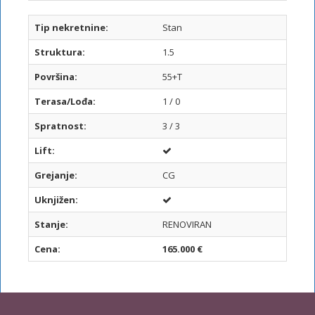
Tip nekretnine:
Stan
Struktura:
1.5
Površina:
55+T
Terasa/Lođa:
1 / 0
Spratnost:
3 / 3
Lift:
Grejanje:
CG
Uknjižen:
Stanje:
RENOVIRAN
Cena:
165.000 €