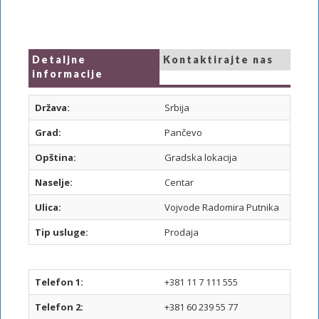
Detaljne
Kontaktirajte nas
informacije
Država:
Srbija
Grad:
Pančevo
Opština:
Gradska lokacija
Naselje:
Centar
Ulica:
Vojvode Radomira Putnika
Tip usluge:
Prodaja
I
I
Telefon 1:
+381 11 7 111 555
Telefon 2:
+381 60 239 55 77