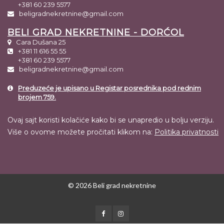
+381 60 239 5577
beligradnekretnine@gmail.com
BELI GRAD NEKRETNINE - DORĆOL
Cara Dušana 25
+381 11 616 55 55
+381 60 239 5577
beligradnekretnine@gmail.com
Preduzeće je upisano u Registar posrednika pod rednim
brojem 759.
Ovaj sajt koristi kolačiće kako bi se unapredio u bolju verziju.
Više o ovome možete pročitati klikom na:
Politika privatnosti
© 2026 Beli grad nekretnine